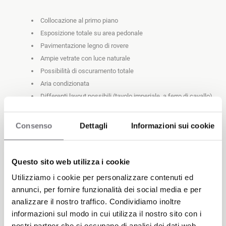
Collocazione al primo piano 
Esposizione totale su area pedonale
Pavimentazione legno di rovere
Ampie vetrate con luce naturale
Possibilità di oscuramento totale
Aria condizionata
Differenti layout possibili (tavolo imperiale, a ferro di cavallo) 
Connessione internet WIFI
Attrezzature e tecnologie a disposizione: amplificazione, 
Consenso
Dettagli
Informazioni sui cookie
videoproiettori, lavagne fogli mobili, lavagne luminose, impianto 
di videoregistrazione eventi
Foyer per accredito degli ospiti e per coffee break
Questo sito web utilizza i cookie
Possibilità di business lunch/dinner o cene di gala presso i 
Utilizziamo i cookie per personalizzare contenuti ed
nostri Café Continentale e Modernino Bistrò (entrambi nello 
annunci, per fornire funzionalità dei social media e per
stesso isolato)
analizzare il nostro traffico. Condividiamo inoltre
informazioni sul modo in cui utilizza il nostro sito con i
nostri partner che si occupano di analisi dei dati web,