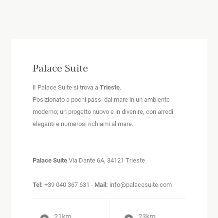
Palace Suite
lI Palace Suite si trova a
Trieste
.
Posizionato a pochi passi dal mare in un ambiente
moderno; un progetto nuovo e in divenire, con arredi
eleganti e numerosi richiami al mare.
Palace Suite
Via Dante 6A, 34121 Trieste
Tel:
+39 040 367 631 -
Mail:
info@palacesuite.com
21
20
km
km
52
km
23
94
12
km
km
km